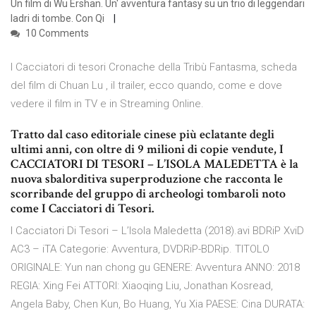
Un film di Wu Ershan. Un' avventura fantasy su un trio di leggendari
ladri di tombe. Con Qi
10 Comments
I Cacciatori di tesori Cronache della Tribù Fantasma, scheda
del film di Chuan Lu , il trailer, ecco quando, come e dove
vedere il film in TV e in Streaming Online.
Tratto dal caso editoriale cinese più eclatante degli
ultimi anni, con oltre di 9 milioni di copie vendute, I
CACCIATORI DI TESORI – L’ISOLA MALEDETTA è la
nuova sbalorditiva superproduzione che racconta le
scorribande del gruppo di archeologi tombaroli noto
come I Cacciatori di Tesori.
I Cacciatori Di Tesori – L’Isola Maledetta (2018).avi BDRiP XviD
AC3 – iTA Categorie: Avventura, DVDRiP-BDRip. TITOLO
ORIGINALE: Yun nan chong gu GENERE: Avventura ANNO: 2018
REGIA: Xing Fei ATTORI: Xiaoqing Liu, Jonathan Kosread,
Angela Baby, Chen Kun, Bo Huang, Yu Xia PAESE: Cina DURATA: