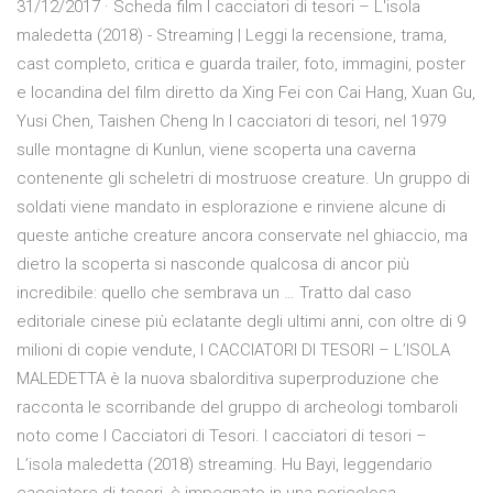
31/12/2017 · Scheda film I cacciatori di tesori – L'isola
maledetta (2018) - Streaming | Leggi la recensione, trama,
cast completo, critica e guarda trailer, foto, immagini, poster
e locandina del film diretto da Xing Fei con Cai Hang, Xuan Gu,
Yusi Chen, Taishen Cheng In I cacciatori di tesori, nel 1979
sulle montagne di Kunlun, viene scoperta una caverna
contenente gli scheletri di mostruose creature. Un gruppo di
soldati viene mandato in esplorazione e rinviene alcune di
queste antiche creature ancora conservate nel ghiaccio, ma
dietro la scoperta si nasconde qualcosa di ancor più
incredibile: quello che sembrava un … Tratto dal caso
editoriale cinese più eclatante degli ultimi anni, con oltre di 9
milioni di copie vendute, I CACCIATORI DI TESORI – L’ISOLA
MALEDETTA è la nuova sbalorditiva superproduzione che
racconta le scorribande del gruppo di archeologi tombaroli
noto come I Cacciatori di Tesori. I cacciatori di tesori –
L’isola maledetta (2018) streaming. Hu Bayi, leggendario