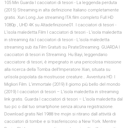
105 Min Guarda I cacciatori di tesori - La leggenda perduta
(2015) Streaming in alta definizione Italiano completamente
gratis. Xun Long Jue streaming ITA film completo Full HD
1080p , UHD 4K su Altadefinizione01. I cacciatori di tesori -
L'isola maledetta.Film I cacciatori di tesori - L'isola maledetta
in streaming ita.I cacciatori di tesori - L'isola maledetta
streaming sub ita.Film Gratuiti su PirateStreaming. GUARDA I
cacciatori di tesori in Streaming. Hu Bayi, leggendario
cacciatore di tesori, è impegnato in una pericolosa missione
alla ricerca della Tomba dell’Imperatore Xian, situata su
un’isola popolata da mostruose creature… Avventura HD. I
Migliori Film. L’immortale (2019) Il giorno più bello del mondo
(2019) I cacciatori di tesori – L’isola maledetta in streaming
link gratis. Guarda I cacciatori di tesori – L’isola maledetta dal
tuo pc o dal tuo smartphone senza alcuna registrazione.
Download gratis Nel 1988 tre mojin si ritirano dall attività di
cacciatori di tombe e si trasferiscono a New York. Mentre