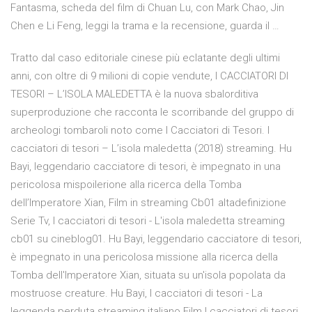
Fantasma, scheda del film di Chuan Lu, con Mark Chao, Jin
Chen e Li Feng, leggi la trama e la recensione, guarda il …
Tratto dal caso editoriale cinese più eclatante degli ultimi
anni, con oltre di 9 milioni di copie vendute, I CACCIATORI DI
TESORI – L’ISOLA MALEDETTA è la nuova sbalorditiva
superproduzione che racconta le scorribande del gruppo di
archeologi tombaroli noto come I Cacciatori di Tesori. I
cacciatori di tesori – L’isola maledetta (2018) streaming. Hu
Bayi, leggendario cacciatore di tesori, è impegnato in una
pericolosa mispoilerione alla ricerca della Tomba
dell’Imperatore Xian, Film in streaming Cb01 altadefinizione
Serie Tv, I cacciatori di tesori - L'isola maledetta streaming
cb01 su cineblog01. Hu Bayi, leggendario cacciatore di tesori,
è impegnato in una pericolosa missione alla ricerca della
Tomba dell'Imperatore Xian, situata su un'isola popolata da
mostruose creature. Hu Bayi, I cacciatori di tesori - La
leggenda perduta streaming italiano.Film I cacciatori di tesori