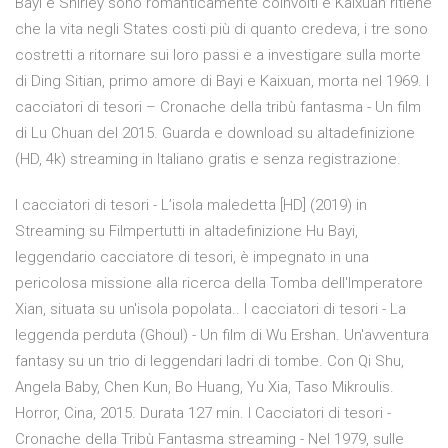
Bayi e Shirley sono romanticamente coinvolti e Kaixuan ritiene
che la vita negli States costi più di quanto credeva, i tre sono
costretti a ritornare sui loro passi e a investigare sulla morte
di Ding Sitian, primo amore di Bayi e Kaixuan, morta nel 1969. I
cacciatori di tesori – Cronache della tribù fantasma - Un film
di Lu Chuan del 2015. Guarda e download su altadefinizione
(HD, 4k) streaming in Italiano gratis e senza registrazione.
I cacciatori di tesori - L’isola maledetta [HD] (2019) in
Streaming su Filmpertutti in altadefinizione Hu Bayi,
leggendario cacciatore di tesori, è impegnato in una
pericolosa missione alla ricerca della Tomba dell'Imperatore
Xian, situata su un'isola popolata.. I cacciatori di tesori - La
leggenda perduta (Ghoul) - Un film di Wu Ershan. Un'avventura
fantasy su un trio di leggendari ladri di tombe. Con Qi Shu,
Angela Baby, Chen Kun, Bo Huang, Yu Xia, Taso Mikroulis.
Horror, Cina, 2015. Durata 127 min. I Cacciatori di tesori -
Cronache della Tribù Fantasma streaming - Nel 1979, sulle