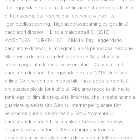
- La leggenda perduta in alta definizione streaming gratis.Film
di trama completa, recensione, scaricare o trailer su
ilgeniodellostreaming.【ilgeniodellostreaming by igds.link】 I
cacciatori di tesori – L’isola maledetta [HD] (2018)
AVVENTURA – DURATA 110′ – CINA Hu Bayi, leggendario
cacciatore di tesori, è impegnato in una pericolosa missione
alla ricerca della Tomba dell’Imperatore Xian, situata su
un’isola popolata da mostruose creature… Guarda i film I
cacciatori di tesori - La leggenda perduta (2015) Delicious
online. Ciò che sembra impossibile fino a poco tempo fa è
ora auspicabile da fonti ufficiali. Abbiamo raccolto da molte
fonti legali di film di alta qualità, limonate, che in realtà hanno a
guardare qualsiasi sito Web su Internet per guidare film
veramente buono. VeryStream » Film » Avventura » I
cacciatori di tesori – L’isola maledetta Sinopsis Hu Bayi,
leggendario cacciatore di tesori, è impegnato in una
pericolosa missione alla ricerca della Tomba dell'Imperatore