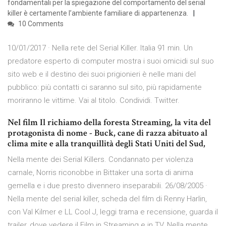
fondamentali per la spiegazione del comportamento del serial
killer è certamente l’ambiente familiare di appartenenza.
10 Comments
10/01/2017 · Nella rete del Serial Killer. Italia 91 min. Un
predatore esperto di computer mostra i suoi omicidi sul suo
sito web e il destino dei suoi prigionieri è nelle mani del
pubblico: più contatti ci saranno sul sito, più rapidamente
moriranno le vittime. Vai al titolo. Condividi. Twitter.
Nel film Il richiamo della foresta Streaming, la vita del
protagonista di nome - Buck, cane di razza abituato al
clima mite e alla tranquillità degli Stati Uniti del Sud,
Nella mente dei Serial Killers. Condannato per violenza
carnale, Norris riconobbe in Bittaker una sorta di anima
gemella e i due presto divennero inseparabili. 26/08/2005 ·
Nella mente del serial killer, scheda del film di Renny Harlin,
con Val Kilmer e LL Cool J, leggi trama e recensione, guarda il
trailer, dove vedere il Film in Streaming e in TV. Nella mente