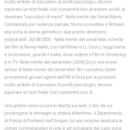
molto ambite di tracciatori di profili psicologici, devono
superare un test finale che consentirà loro di essere scelti, di
diventare "cacciatori di menti". Nella mente dei Serial Killers.
Condannato per violenza carnale, Norris riconobbe in Bittaker
una sorta di anima gemella e i due presto divennero
inseparabili. 26/08/2005 · Nella mente del serial killer, scheda
del film di Renny Harlin, con Val Kilmer e LL Cool J, leggi trama
e recensione, guarda il trailer, dove vedere il Film in Streaming
e in TV. Nella mente del serial killer (2004) Ecco una breve
sintesi di Nella mente del serial killer film completo Sette
promettenti giovani agenti dell'FBI in lizza per le posizioni
molto ambite di tracciatori di profili psicologici, devono
superare un test finale che consentirà loro di …
Una gattina viene uccisa in diretta sul web. Il sito da cui
provengono le immagini si chiama Killwithme. Il Dipartimento
di Polizia di Portland, nell’Oregon, ha una sezione dedicata ai
crimini commespoileri in rete e ad occuparsi del caso sono