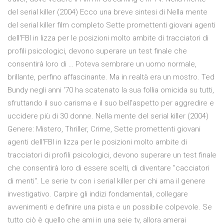
del serial killer (2004) Ecco una breve sintesi di Nella mente
del serial killer film completo Sette promettenti giovani agenti
dell'FBI in lizza per le posizioni molto ambite di tracciatori di
profili psicologici, devono superare un test finale che
consentirà loro di … Poteva sembrare un uomo normale,
brillante, perfino affascinante. Ma in realtà era un mostro. Ted
Bundy negli anni '70 ha scatenato la sua follia omicida su tutti,
sfruttando il suo carisma e il suo bell'aspetto per aggredire e
uccidere più di 30 donne. Nella mente del serial killer (2004)
Genere: Mistero, Thriller, Crime, Sette promettenti giovani
agenti dell'FBI in lizza per le posizioni molto ambite di
tracciatori di profili psicologici, devono superare un test finale
che consentirà loro di essere scelti, di diventare "cacciatori
di menti". Le serie tv con i serial killer per chi ama il genere
investigativo. Carpire gli indizi fondamentali, collegare
avvenimenti e definire una pista e un possibile colpevole. Se
tutto ciò è quello che ami in una seie tv, allora amerai