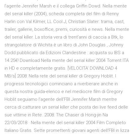
l’agente Jennifer Marsh e il collega Griffin Dowd. Nella mente
del serial killer (2004), scheda completa del film di Renny
Harlin con Val Kilmer, LL Cool J, Christian Slater: trama, cast,
trailer, gallerie, boxoffice, premi, curiosità e news. Nella mente
del serial killer. La storia vera di trent'anni di caccia a Btk, lo
strangolatore di Wichita è un libro di John Douglas , Johnny
Dodd pubblicato da Edizioni Clandestine : acquista su IBS a
14.25€! Download Nella mente del serial killer 2004 Torrent ITA
in HD e completamente gratis. [VELOCITA' DOWNLOAD 4
MB/s] 2008: Nella rete del serial killer di Gregory Hoblit. I
progressi tecnologici cominciano a riverberare anche in
questa nostra guida-elenco e nel mediocre film di Gregory
Hoblit seguiamo l’agente dell’FBI Jennifer Marsh mentre
cerca di catturare un serial killer che posta dei live feed delle
sue vittime in Rete. 2008: The Chaser di Hong-jin Na
22/03/2018 · Nella mente del serial killer 2004 Film Completo
Italiano Gratis. Sette promettenti giovani agenti dell'FBI in lizza