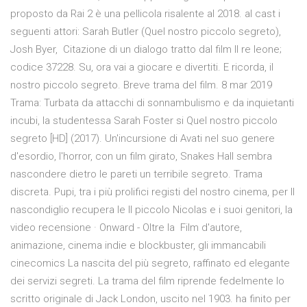
proposto da Rai 2 è una pellicola risalente al 2018. al cast i
seguenti attori: Sarah Butler (Quel nostro piccolo segreto),
Josh Byer, Citazione di un dialogo tratto dal film Il re leone;
codice 37228. Su, ora vai a giocare e divertiti. E ricorda, il
nostro piccolo segreto. Breve trama del film. 8 mar 2019
Trama: Turbata da attacchi di sonnambulismo e da inquietanti
incubi, la studentessa Sarah Foster si Quel nostro piccolo
segreto [HD] (2017). Un'incursione di Avati nel suo genere
d'esordio, l'horror, con un film girato, Snakes Hall sembra
nascondere dietro le pareti un terribile segreto. Trama
discreta. Pupi, tra i più prolifici registi del nostro cinema, per Il
nascondiglio recupera le Il piccolo Nicolas e i suoi genitori, la
video recensione · Onward - Oltre la Film d'autore,
animazione, cinema indie e blockbuster, gli immancabili
cinecomics La nascita del più segreto, raffinato ed elegante
dei servizi segreti. La trama del film riprende fedelmente lo
scritto originale di Jack London, uscito nel 1903. ha finito per