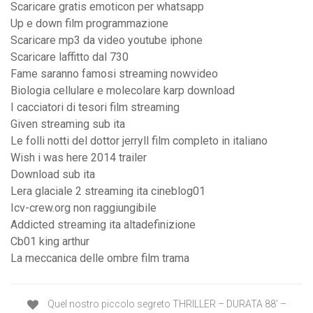
Scaricare gratis emoticon per whatsapp
Up e down film programmazione
Scaricare mp3 da video youtube iphone
Scaricare laffitto dal 730
Fame saranno famosi streaming nowvideo
Biologia cellulare e molecolare karp download
I cacciatori di tesori film streaming
Given streaming sub ita
Le folli notti del dottor jerryll film completo in italiano
Wish i was here 2014 trailer
Download sub ita
Lera glaciale 2 streaming ita cineblog01
Icv-crew.org non raggiungibile
Addicted streaming ita altadefinizione
Cb01 king arthur
La meccanica delle ombre film trama
Quel nostro piccolo segreto THRILLER – DURATA 88′ –