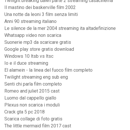
Twilight breaking dawn parte 2 streaming casacinema
Il mastino dei baskerville film 2002
Una notte da leoni 3 film senza limiti
Anni 90 streaming italiano
Le silence de la mer 2004 streaming ita altadefinizione
Whatsapp video non scarica
Suonerie mp3 da scaricare gratis
Google play store gratis download
Windows 10 ltsb vs ltsc
Io e il duce streaming
El alamein - la linea del fuoco film completo
Twilight streaming eng sub eng
Senti chi parla film completo
Romeo and juliet 2015 cast
Luomo dal cappello giallo
Plexus non scarica i moduli
Crack gta 5 pc 2018
Scarica collage di foto gratis
The little mermaid film 2017 cast