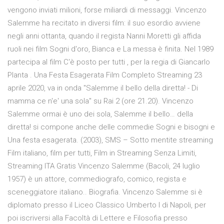
vengono inviati milioni, forse miliardi di messaggi. Vincenzo
Salemme ha recitato in diversi film: il suo esordio avviene
negli anni ottanta, quando il regista Nanni Moretti gli affida
ruoli nei film Sogni d'oro, Bianca e La messa è finita. Nel 1989
partecipa al film C'è posto per tutti , per la regia di Giancarlo
Planta . Una Festa Esagerata Film Completo Streaming 23
aprile 2020, va in onda "Salemme il bello della diretta! - Di
mamma ce n'e' una sola" su Rai 2 (ore 21.20). Vincenzo
Salemme ormai è uno dei sola, Salemme il bello… della
diretta! si compone anche delle commedie Sogni e bisogni e
Una festa esagerata. (2003), SMS – Sotto mentite streaming
Film italiano, film per tutti, Film in Streaming Senza Limiti,
Streaming ITA Gratis Vincenzo Salemme (Bacoli, 24 luglio
1957) è un attore, commediografo, comico, regista e
sceneggiatore italiano.. Biografia. Vincenzo Salemme si è
diplomato presso il Liceo Classico Umberto I di Napoli, per
poi iscriversi alla Facoltà di Lettere e Filosofia presso