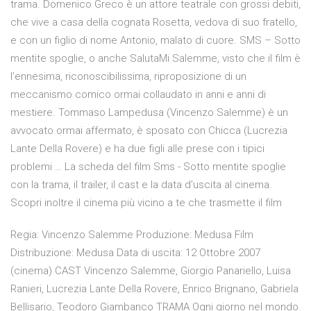
trama. Domenico Greco è un attore teatrale con grossi debiti,
che vive a casa della cognata Rosetta, vedova di suo fratello,
e con un figlio di nome Antonio, malato di cuore. SMS – Sotto
mentite spoglie, o anche SalutaMi Salemme, visto che il film è
l’ennesima, riconoscibilissima, riproposizione di un
meccanismo comico ormai collaudato in anni e anni di
mestiere. Tommaso Lampedusa (Vincenzo Salemme) è un
avvocato ormai affermato, è sposato con Chicca (Lucrezia
Lante Della Rovere) e ha due figli alle prese con i tipici
problemi … La scheda del film Sms - Sotto mentite spoglie
con la trama, il trailer, il cast e la data d'uscita al cinema.
Scopri inoltre il cinema più vicino a te che trasmette il film
Regia: Vincenzo Salemme Produzione: Medusa Film
Distribuzione: Medusa Data di uscita: 12 Ottobre 2007
(cinema) CAST Vincenzo Salemme, Giorgio Panariello, Luisa
Ranieri, Lucrezia Lante Della Rovere, Enrico Brignano, Gabriela
Bellisario, Teodoro Giambanco TRAMA Ogni giorno nel mondo