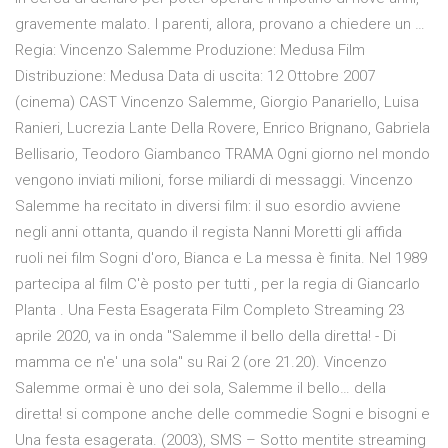
gravemente malato. I parenti, allora, provano a chiedere un …
Regia: Vincenzo Salemme Produzione: Medusa Film
Distribuzione: Medusa Data di uscita: 12 Ottobre 2007
(cinema) CAST Vincenzo Salemme, Giorgio Panariello, Luisa
Ranieri, Lucrezia Lante Della Rovere, Enrico Brignano, Gabriela
Bellisario, Teodoro Giambanco TRAMA Ogni giorno nel mondo
vengono inviati milioni, forse miliardi di messaggi. Vincenzo
Salemme ha recitato in diversi film: il suo esordio avviene
negli anni ottanta, quando il regista Nanni Moretti gli affida
ruoli nei film Sogni d'oro, Bianca e La messa è finita. Nel 1989
partecipa al film C'è posto per tutti , per la regia di Giancarlo
Planta . Una Festa Esagerata Film Completo Streaming 23
aprile 2020, va in onda "Salemme il bello della diretta! - Di
mamma ce n'e' una sola" su Rai 2 (ore 21.20). Vincenzo
Salemme ormai è uno dei sola, Salemme il bello… della
diretta! si compone anche delle commedie Sogni e bisogni e
Una festa esagerata. (2003), SMS – Sotto mentite streaming