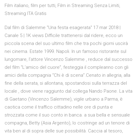
Film italiano, film per tutti, Film in Streaming Senza Limiti,
Streaming ITA Gratis
Dal film di Salemme "Una festa esagerata" 17 mar 2018 |
Canale 5 | 1K views Difficile trattenersi dal ridere, ecco un
piccola scena del suo ultimo film che tra pochi giorni uscirà
nei cinema. Estate 1999. Napoli. In un famoso ristorante sul
lungomare, l’attore Vincenzo Salemme , reduce dal successo
del film “L’amico del cuore”, festeggia il compleanno con gli
amici della compagnia “Chi è di scena”.Cenato in allegria, alla
fine della serata, si allontana, spostandosi sulla terrazza del
locale , dove viene raggiunto dal collega Nando Paone. La vita
di Gaetano (Vincenzo Salemme), vigile urbano a Parma, è
caotica come il traffico cittadino nelle ore di punta e
strozzata come il suo conto in banca. a sua bella e sensuale
compagna, Betty (Asia Argento), lo costringe ad un tenore di
vita ben al di sopra delle sue possibilità. Caccia al tesoro,