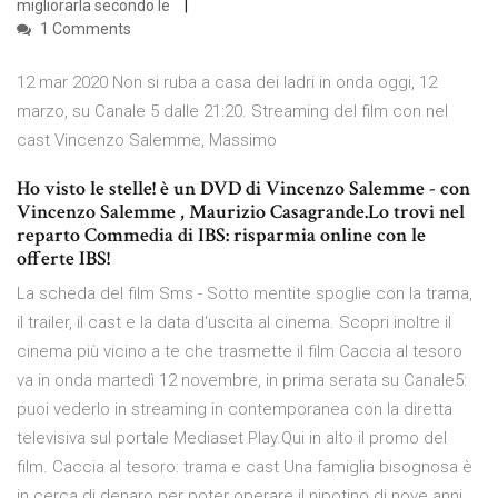
migliorarla secondo le
1 Comments
12 mar 2020 Non si ruba a casa dei ladri in onda oggi, 12
marzo, su Canale 5 dalle 21:20. Streaming del film con nel
cast Vincenzo Salemme, Massimo
Ho visto le stelle! è un DVD di Vincenzo Salemme - con
Vincenzo Salemme , Maurizio Casagrande.Lo trovi nel
reparto Commedia di IBS: risparmia online con le
offerte IBS!
La scheda del film Sms - Sotto mentite spoglie con la trama,
il trailer, il cast e la data d'uscita al cinema. Scopri inoltre il
cinema più vicino a te che trasmette il film Caccia al tesoro
va in onda martedì 12 novembre, in prima serata su Canale5:
puoi vederlo in streaming in contemporanea con la diretta
televisiva sul portale Mediaset Play.Qui in alto il promo del
film. Caccia al tesoro: trama e cast Una famiglia bisognosa è
in cerca di denaro per poter operare il nipotino di nove anni,