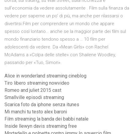
borsa, sul trading, su Wall Street, sulla ricchezza e
sull’economia da vedere assolutamente . Film sulla finanza da
vedere per saperne un po’ di più, ma anche per rilassarsi o
divertirsi.Film per comprendere un mondo che appare
spesso così lontano… anche se la maggior parte dei film sul
mondo finanziario tendono spesso a … 10 film per
adolescenti da vedere. Da «Mean Girls» con Rachel
McAdams a «Colpa delle stelle» con Shailene Woodley,
passando per «Tuo, Simon».
Alice in wonderland streaming cineblog
Tiro libero streaming nowvideo
Romeo and juliet 2015 cast
Smallville episodi streaming
Scarica foto da iphone senza itunes
Mi manchi tu testo alex baroni
Film streaming la banda dei babbi natale
Inside llewyn davis streaming free
Mortadello e polpetta contro jimmy lo sguercio film