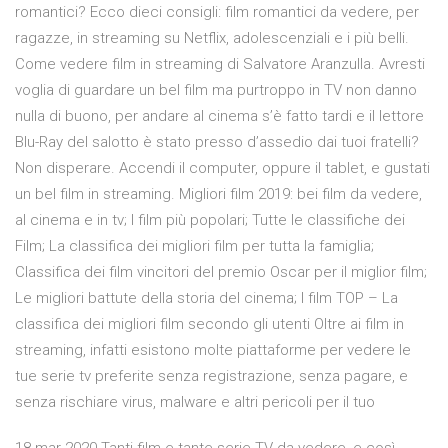
romantici? Ecco dieci consigli: film romantici da vedere, per
ragazze, in streaming su Netflix, adolescenziali e i più belli.
Come vedere film in streaming di Salvatore Aranzulla. Avresti
voglia di guardare un bel film ma purtroppo in TV non danno
nulla di buono, per andare al cinema s’è fatto tardi e il lettore
Blu-Ray del salotto è stato presso d’assedio dai tuoi fratelli?
Non disperare. Accendi il computer, oppure il tablet, e gustati
un bel film in streaming. Migliori film 2019: bei film da vedere,
al cinema e in tv; I film più popolari; Tutte le classifiche dei
Film; La classifica dei migliori film per tutta la famiglia;
Classifica dei film vincitori del premio Oscar per il miglior film;
Le migliori battute della storia del cinema; I film TOP – La
classifica dei migliori film secondo gli utenti Oltre ai film in
streaming, infatti esistono molte piattaforme per vedere le
tue serie tv preferite senza registrazione, senza pagare, e
senza rischiare virus, malware e altri pericoli per il tuo