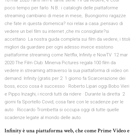
18 mar 2020 Tanti film e tante serie TV da vedere, e così
poco tempo per farlo. N.B.: i cataloghi delle piattaforme
streaming cambiano di mese in mese, Buongiorno ragazze
che fate in questa domenica? noi relax a casa ,pensavo di
vedere un bel film su internet ,che mi consigliate?si
accettano La nostra guida completa sui film da vedere, i titoli
migliori da guardare per ogni adesso invece esistono
piattaforme streaming come Netflix, Infinity e NowTV 12 mar
2020 The Film Club: Minerva Pictures regala 100 film da
vedere in streaming attraverso la sua piattaforma di video on
demand. Infinity (gratis per 2 1 giorno fa Scarcerazione dei
boss, ecco cosa è successo · Roberto Lipari oggi Bobo Vieri
e Pippo Inzaghi, i ricordi tutti da ridere · Durante la diretta 2
giorni fa Sportello Covid, cosa fare con le scadenze per le
auto · Riccardo Trombetta si occupa oggi di tutte quelle
scadenze legate al mondo delle auto.
Infinity è una piattaforma web, che come Prime Video e