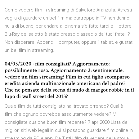
Come vedere film in streaming di Salvatore Aranzulla. Avresti
voglia di guardare un bel film ma purtroppo in TV non danno
nulla di buono, per andare al cinema s’è fatto tardi e il lettore
Blu-Ray del salotto è stato presso d’assedio dai tuoi fratelli?
Non disperare. Accendi il computer, oppure il tablet, e gustati
un bel film in streaming.
04/03/2020 · film consigliati? Aggiornamento:
possibilmente rosa. Aggiornamento 2: sentimentale.
vedere un film streaming? Film in cui figlio scomparso
eredita azienda multinazionale americana del padre?
Che ne pensate della scena di nudo di margot robbie in il
lupo di wall street del 2013?
Quale film da tutti consigliato hai trovato orrendo? Qual è il
film che ognuno dovrebbe assolutamente vedere? Mi
consigliate qualche buon film recente? 7 apr 2020 Lista dei
migliori siti web legali in cui si possono guardare film online in
streaming da PC e app. Da Tutti i film da vedere della storia